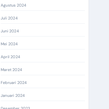
Agustus 2024
Juli 2024
Juni 2024
Mei 2024
April 2024
Maret 2024
Februari 2024
Januari 2024
Desember 2023