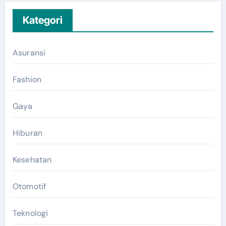
Kategori
Asuransi
Fashion
Gaya
Hiburan
Kesehatan
Otomotif
Teknologi