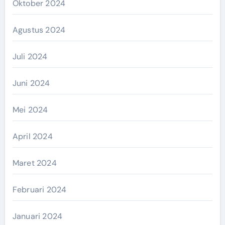
Oktober 2024
Agustus 2024
Juli 2024
Juni 2024
Mei 2024
April 2024
Maret 2024
Februari 2024
Januari 2024