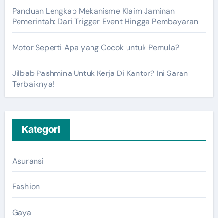
Panduan Lengkap Mekanisme Klaim Jaminan
Pemerintah: Dari Trigger Event Hingga Pembayaran
Motor Seperti Apa yang Cocok untuk Pemula?
Jilbab Pashmina Untuk Kerja Di Kantor? Ini Saran
Terbaiknya!
Kategori
Asuransi
Fashion
Gaya