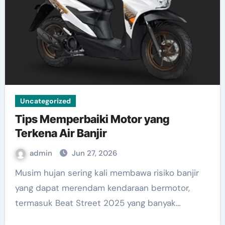
Uncategorized
Tips Memperbaiki Motor yang
Terkena Air Banjir
admin
Jun 27, 2026
Musim hujan sering kali membawa risiko banjir
yang dapat merendam kendaraan bermotor,
termasuk Beat Street 2025 yang banyak…