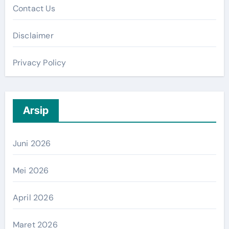
Contact Us
Disclaimer
Privacy Policy
Arsip
Juni 2026
Mei 2026
April 2026
Maret 2026