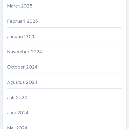
Maret 2025
Februari 2025
Januari 2025
November 2024
Oktober 2024
Agustus 2024
Juli 2024
Juni 2024
Mei 2024