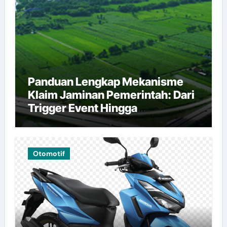
Panduan Lengkap Mekanisme
Klaim Jaminan Pemerintah: Dari
Trigger Event Hingga
Pembayaran
Otomotif