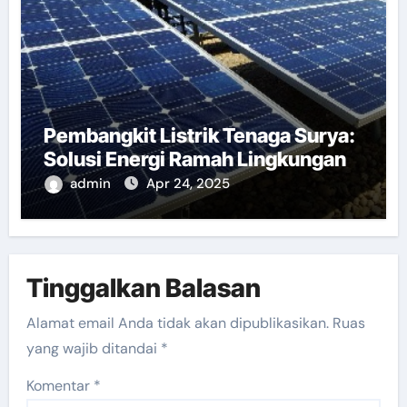
Pembangkit Listrik Tenaga Surya:
Solusi Energi Ramah Lingkungan
admin
Apr 24, 2025
Tinggalkan Balasan
Alamat email Anda tidak akan dipublikasikan.
Ruas
yang wajib ditandai
*
Komentar
*