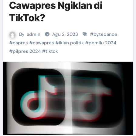
Cawapres Ngiklan di
TikTok?
By
admin
Agu 2, 2023
#
bytedance
#
capres
#
cawapres
#
iklan politik
#
pemilu 2024
#
pilpres 2024
#
tiktok