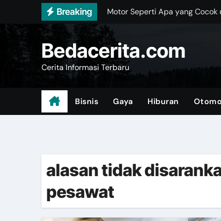
Skip
Breaking
Motor Seperti Apa yang Cocok
to
Jilbab Pashmina Untuk Kerja Di 
content
Bedacerita.com
Dapatkan Diamond Instan deng
Cerita Informasi Terbaru
Honda Vario 125 CBS: Skutik Mo
Mengapa Pengendara Motor Su
Bisnis
Gaya
Hiburan
Otomo
Jasa Anti Rayap untuk Melindu
Mengenal ‘Good Enough Parent’
Tips Memperbaiki Motor yang Te
alasan tidak disarank
pesawat