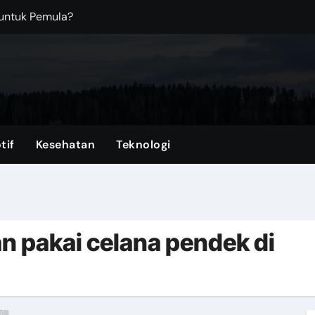
 untuk Pemula?
Kantor? Ini Saran Terbaiknya!
an Top Up ML Tercepat di VocaGame
dern dengan Fitur Praktis untuk Mobilitas Harian
ka Melawan Arah?
tif
Kesehatan
Teknologi
ngi Bangunan dari Kerusakan
: Mengapa Anda Tidak Perlu Menjadi Sempurna untuk Anak
rkena Air Banjir
an pakai celana pendek di