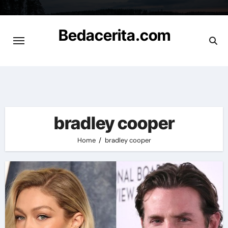
Skip
to
Bedacerita.com
content
Cerita Informasi Terbaru
bradley cooper
Home
bradley cooper