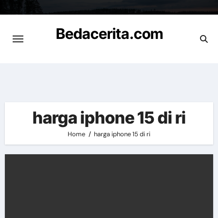
Skip
to
Bedacerita.com
content
Cerita Informasi Terbaru
harga iphone 15 di ri
Home
harga iphone 15 di ri