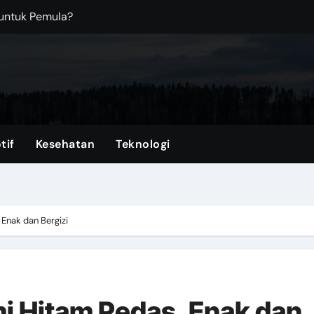
Kantor? Ini Saran Terbaiknya!
an Top Up ML Tercepat di VocaGame
dern dengan Fitur Praktis untuk Mobilitas Harian
ka Melawan Arah?
ngi Bangunan dari Kerusakan
tif
Kesehatan
Teknologi
: Mengapa Anda Tidak Perlu Menjadi Sempurna untuk Anak
rkena Air Banjir
Enak dan Bergizi
 Hitam Pedas, Enak dan