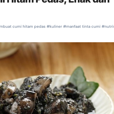
mbuat cumi hitam pedas
#
kuliner
#
manfaat tinta cumi
#
nutri