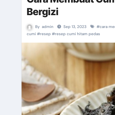
Bergizi
By
admin
Sep 13, 2023
#
cara me
cumi
#
resep
#
resep cumi hitam pedas