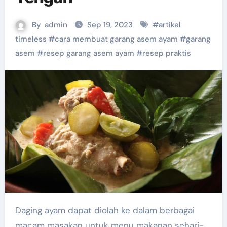
By
admin
Sep 19, 2023
#
artikel
timeless
#
cara membuat garang asem ayam
#
garang
asem
#
resep garang asem ayam
#
resep praktis
Daging ayam dapat diolah ke dalam berbagai
macam masakan untuk menu makanan sehari-