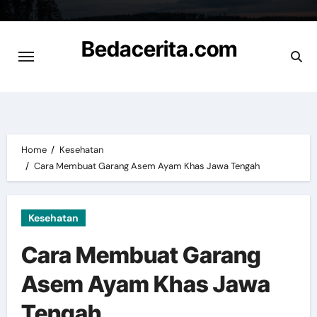
Skip
to
Bedacerita.com
content
Cerita Informasi Terbaru
Home
Kesehatan
Cara Membuat Garang Asem Ayam Khas Jawa Tengah
Kesehatan
Cara Membuat Garang
Asem Ayam Khas Jawa
Tengah