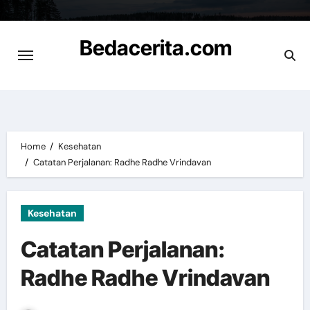
Skip
to
Bedacerita.com
content
Cerita Informasi Terbaru
Home
Kesehatan
Catatan Perjalanan: Radhe Radhe Vrindavan
Kesehatan
Catatan Perjalanan:
Radhe Radhe Vrindavan