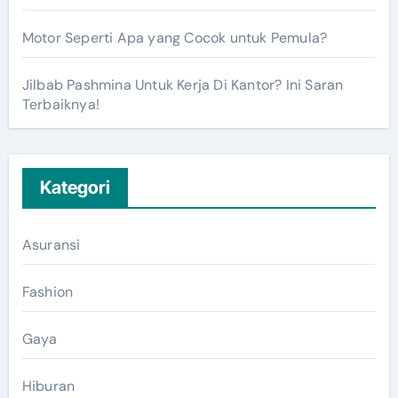
Motor Seperti Apa yang Cocok untuk Pemula?
Jilbab Pashmina Untuk Kerja Di Kantor? Ini Saran
Terbaiknya!
Kategori
Asuransi
Fashion
Gaya
Hiburan