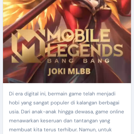
Di era digital ini, bermain game telah menjadi
hobi yang sangat populer di kalangan berbagai
usia. Dari anak-anak hingga dewasa, game online
menawarkan keseruan dan tantangan yang
membuat kita terus terhibur. Namun, untuk