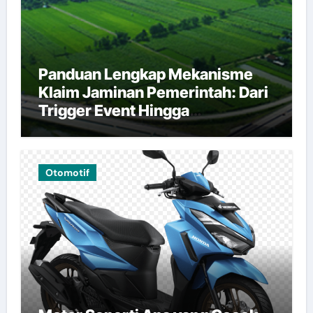
Panduan Lengkap Mekanisme
Klaim Jaminan Pemerintah: Dari
Trigger Event Hingga
Pembayaran
Otomotif