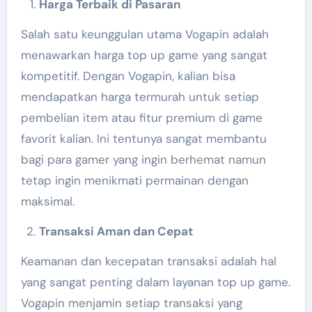
Harga Terbaik di Pasaran
Salah satu keunggulan utama Vogapin adalah
menawarkan harga top up game yang sangat
kompetitif. Dengan Vogapin, kalian bisa
mendapatkan harga termurah untuk setiap
pembelian item atau fitur premium di game
favorit kalian. Ini tentunya sangat membantu
bagi para gamer yang ingin berhemat namun
tetap ingin menikmati permainan dengan
maksimal.
Transaksi Aman dan Cepat
Keamanan dan kecepatan transaksi adalah hal
yang sangat penting dalam layanan top up game.
Vogapin menjamin setiap transaksi yang