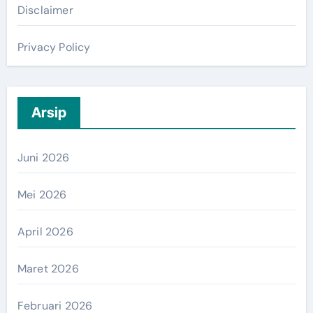
Disclaimer
Privacy Policy
Arsip
Juni 2026
Mei 2026
April 2026
Maret 2026
Februari 2026