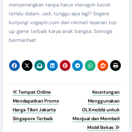
menyenangkan tanpa harus merogoh kocek
terlalu dalam. Jadi, tunggu apa lagi? Segera
kunjungi vogapin.com dan nikmati layanan top
up game terbaik karya anak bangsa. Semoga
bermanfaat.
Navigasi
Tempat Online
Keuntungan
pos
Mendapatkan Promo
Menggunakan
Harga Tiket Jakarta
OLXmobbi untuk
Singapore Terbaik
Menjual dan Membeli
Mobil Bekas