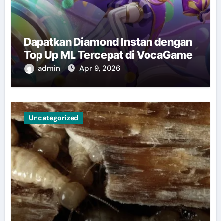
Dapatkan Diamond Instan dengan
Top Up ML Tercepat di VocaGame
admin
Apr 9, 2026
Uncategorized