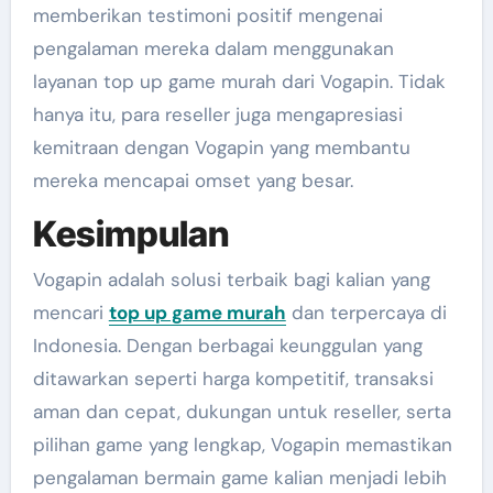
memberikan testimoni positif mengenai
pengalaman mereka dalam menggunakan
layanan top up game murah dari Vogapin. Tidak
hanya itu, para reseller juga mengapresiasi
kemitraan dengan Vogapin yang membantu
mereka mencapai omset yang besar.
Kesimpulan
Vogapin adalah solusi terbaik bagi kalian yang
mencari
top up game murah
dan terpercaya di
Indonesia. Dengan berbagai keunggulan yang
ditawarkan seperti harga kompetitif, transaksi
aman dan cepat, dukungan untuk reseller, serta
pilihan game yang lengkap, Vogapin memastikan
pengalaman bermain game kalian menjadi lebih