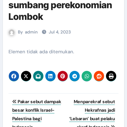
sumbang perekonomian
Lombok
By
admin
Jul 4, 2023
Elemen tidak ada ditemukan.
Navigasi
Pakar sebut dampak
Menparekraf sebut
pos
besar konflik Israel-
Hekrafnas jadi
Palestina bagi
‘Lebaran’ buat pelaku