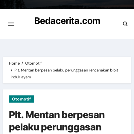
Skip
to
Bedacerita.com
content
Cerita Informasi Terbaru
Home
Otomotif
Plt. Mentan berpesan pelaku perunggasan rencanakan bibit
induk ayam
Otomotif
Plt. Mentan berpesan
pelaku perunggasan