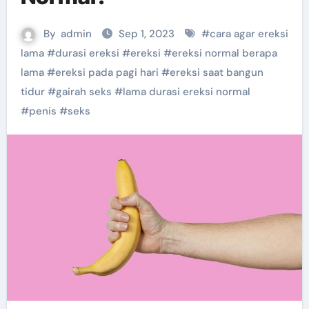
By
admin
Sep 1, 2023
#
cara agar ereksi
lama
#
durasi ereksi
#
ereksi
#
ereksi normal berapa
lama
#
ereksi pada pagi hari
#
ereksi saat bangun
tidur
#
gairah seks
#
lama durasi ereksi normal
#
penis
#
seks