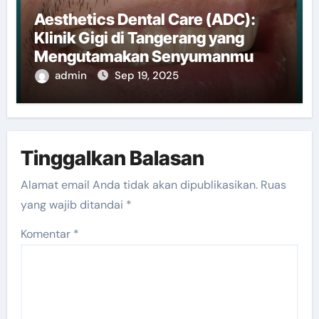
Aesthetics Dental Care (ADC):
Klinik Gigi di Tangerang yang
Mengutamakan Senyumanmu
admin
Sep 19, 2025
Tinggalkan Balasan
Alamat email Anda tidak akan dipublikasikan.
Ruas
yang wajib ditandai
*
Komentar
*