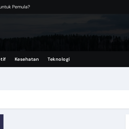
Kantor? Ini Saran Terbaiknya!
an Top Up ML Tercepat di VocaGame
dern dengan Fitur Praktis untuk Mobilitas Harian
ka Melawan Arah?
ngi Bangunan dari Kerusakan
tif
Kesehatan
Teknologi
: Mengapa Anda Tidak Perlu Menjadi Sempurna untuk Anak
rkena Air Banjir