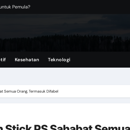
Kantor? Ini Saran Terbaiknya!
an Top Up ML Tercepat di VocaGame
dern dengan Fitur Praktis untuk Mobilitas Harian
ka Melawan Arah?
ngi Bangunan dari Kerusakan
tif
Kesehatan
Teknologi
: Mengapa Anda Tidak Perlu Menjadi Sempurna untuk Anak
rkena Air Banjir
t Semua Orang, Termasuk Difabel
 Stick PS Sahabat Semu