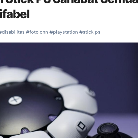
ifabel
#
disabilitas
#
foto cnn
#
playstation
#
stick ps