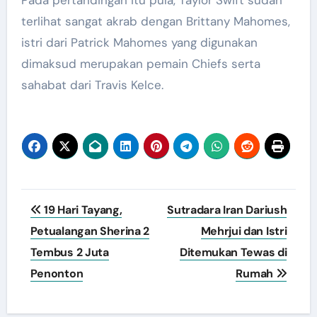
Pada pertandingan itu pula, Taylor Swift sudah
terlihat sangat akrab dengan Brittany Mahomes,
istri dari Patrick Mahomes yang digunakan
dimaksud merupakan pemain Chiefs serta
sahabat dari Travis Kelce.
Navigasi
19 Hari Tayang,
Sutradara Iran Dariush
pos
Petualangan Sherina 2
Mehrjui dan Istri
Tembus 2 Juta
Ditemukan Tewas di
Penonton
Rumah