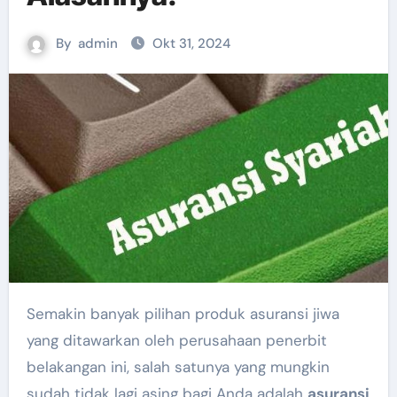
By
admin
Okt 31, 2024
Semakin banyak pilihan produk asuransi jiwa
yang ditawarkan oleh perusahaan penerbit
belakangan ini, salah satunya yang mungkin
sudah tidak lagi asing bagi Anda adalah
asuransi